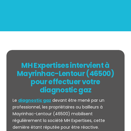
MH Expertises intervient à
Mayrinhac-Lentour (46500)
pour effectuer votre
diagnostic gaz
Le
diagnostic gaz
devant être mené par un
professionnel, les propriétaires ou bailleurs à
Mayrinhac-Lentour (46500) mobilisent
régulièrement la société MH Expertises, cette
Mesurage
dernière étant réputée pour être réactive.