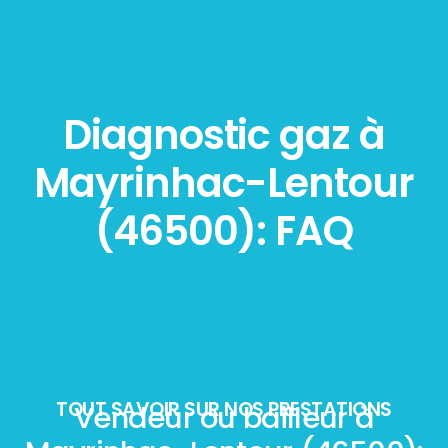
Diagnostic gaz à
Mayrinhac-Lentour
(46500): FAQ
TOUT SAVOIR SUR NOS PRESTATIONS
Vendeur ou bailleur à