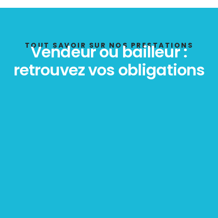
État des risques
POLLUTION
TOUT SAVOIR SUR NOS PRESTATIONS
Vendeur ou bailleur :
retrouvez vos obligations