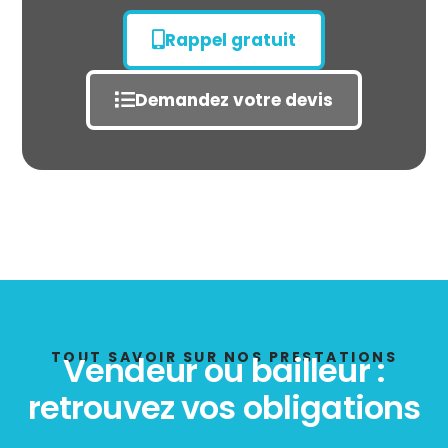
Rappel gratuit
Demandez votre devis
État des risques
POLLUTION
TOUT SAVOIR SUR NOS PRESTATIONS
Vendeur ou bailleur :
retrouvez vos obligations