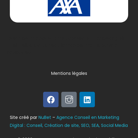
Lorem ipsum dolor sit amet, consectetur adipiscing elit.
Ut elit tellus, luctus nec ullamcorper mattis, pulvinar
dapibus leo.
Mentions légales
Bilan énergétique
Site créé par
NuBet
–
Agence Conseil en Marketing
DPE
Digital : Conseil, Création de site, SEO, SEA, Social Media