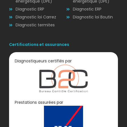
énergétique (DPE)
énergétique (DPE)
Diagnostic ERP
Diagnostic ERP
Diagnostic loi Carrez
Diagnostic loi Boutin
Diagnostic termites
Certifications et assurances
Diagnostiqueurs certifiés par
Diagnostic
Prestations assurées par
GAZ