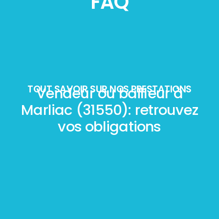
FAQ
TOUT SAVOIR SUR NOS PRESTATIONS
Vendeur ou bailleur à
Marliac (31550): retrouvez
vos obligations