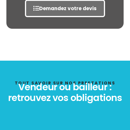
Demandez votre devis
État des risques
POLLUTION
TOUT SAVOIR SUR NOS PRESTATIONS
Vendeur ou bailleur :
retrouvez vos obligations