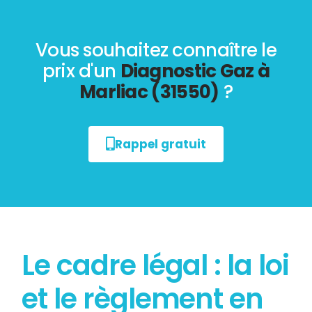
Vous souhaitez connaître le
prix d'un
Diagnostic Gaz à
Marliac (31550)
?
Rappel gratuit
Le cadre légal : la loi
et le règlement en