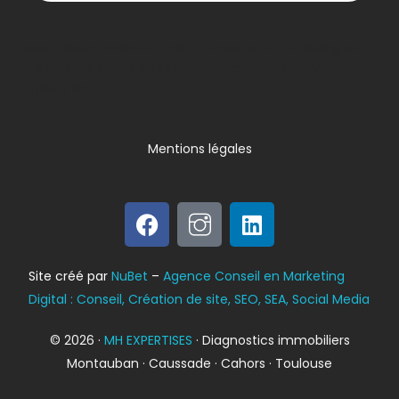
Lorem ipsum dolor sit amet, consectetur adipiscing elit.
Ut elit tellus, luctus nec ullamcorper mattis, pulvinar
dapibus leo.
Mentions légales
Bilan énergétique
Site créé par
NuBet
–
Agence Conseil en Marketing
DPE
Digital : Conseil, Création de site, SEO, SEA, Social Media
© 2026 ·
MH EXPERTISES
· Diagnostics immobiliers
Montauban · Caussade · Cahors · Toulouse