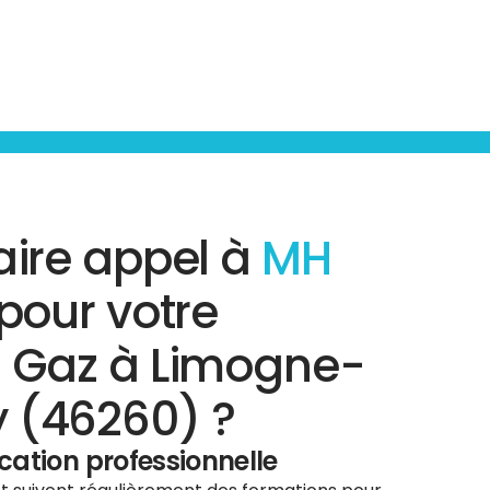
aire appel à
MH
pour votre
c Gaz à Limogne-
 (46260) ?
ication professionnelle