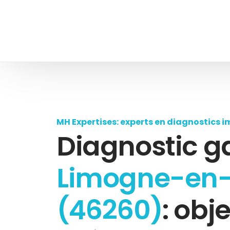
MH Expertises: experts en diagnostics i
Diagnostic g
Limogne-en
(46260)
: obje