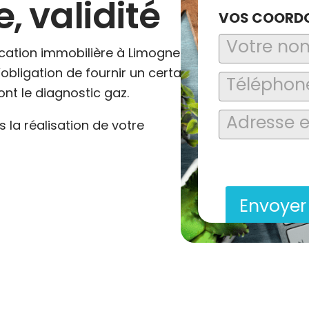
 validité
VOS COORD
ocation immobilière à Limogne-
’obligation de fournir un certain
nt le diagnostic gaz.
la réalisation de votre
En soumettant ce formu
saisies soient explo
contact et de la relat
Envoye