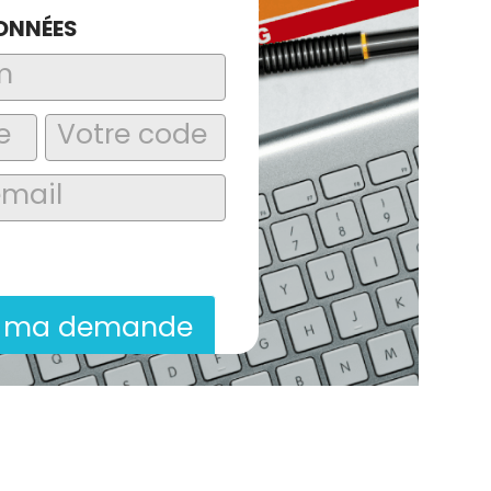
ONNÉES
laire, j’accepte que les informations
itées dans le cadre de la demande de
ion commerciale qui peut en découler.
r ma demande