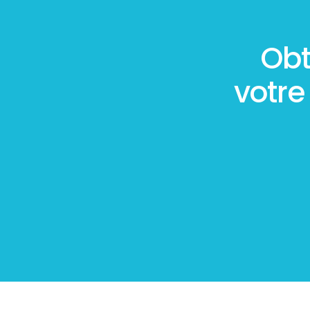
Obt
votr