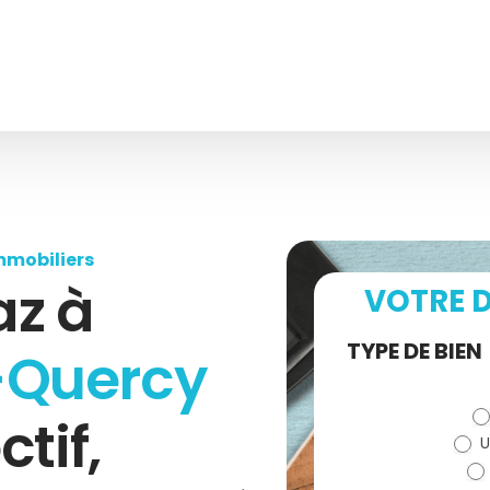
mmobiliers
az à
VOTRE D
Demande
TYPE DE BIEN
-Quercy
de devis
ctif,
U
(bloc)