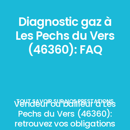
Diagnostic gaz à
Les Pechs du Vers
(46360): FAQ
TOUT SAVOIR SUR NOS PRESTATIONS
Vendeur ou bailleur à Les
Pechs du Vers (46360):
retrouvez vos obligations