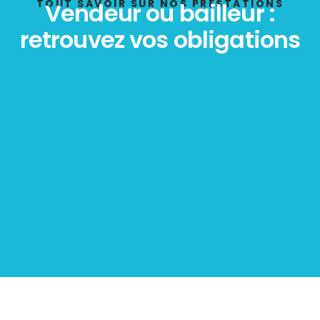
POLLUTION
TOUT SAVOIR SUR NOS PRESTATIONS
Vendeur ou bailleur :
retrouvez vos obligations
Diagnostic