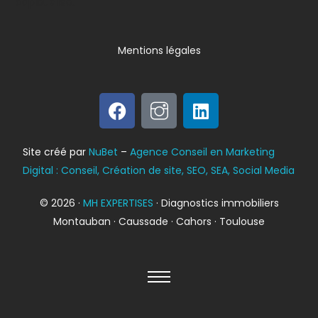
dapibus leo.
Mentions légales
Bilan énergétique
Site créé par
NuBet
–
Agence Conseil en Marketing
DPE
Digital : Conseil, Création de site, SEO, SEA, Social Media
© 2026 ·
MH EXPERTISES
· Diagnostics immobiliers
Montauban · Caussade · Cahors · Toulouse