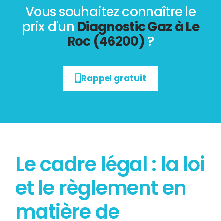
Vous souhaitez connaître le
prix d'un
Diagnostic Gaz à Le
Roc (46200)
?
Rappel gratuit
Le cadre légal : la loi
et le règlement en
matière de