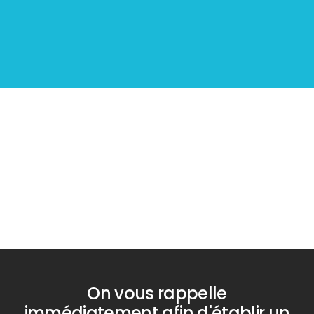
Diagnostic
PLOMB
Diagnostic
TERMITES
On vous rappelle
immédiatement afin d'établir un