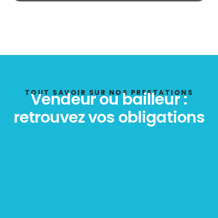
État des risques
POLLUTION
TOUT SAVOIR SUR NOS PRESTATIONS
Vendeur ou bailleur :
retrouvez vos obligations