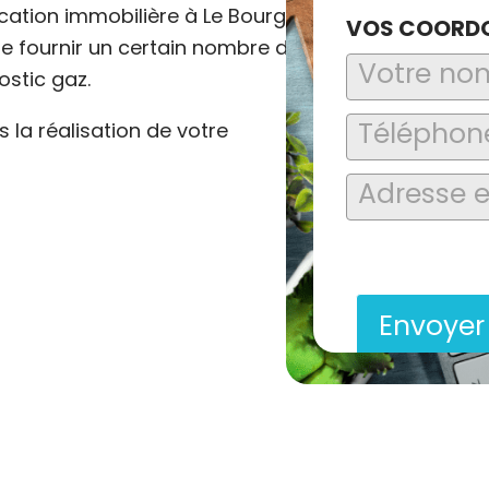
cation immobilière à Le Bourg
VOS COORD
 de fournir un certain nombre de
ostic gaz.
la réalisation de votre
En soumettant ce formu
saisies soient explo
contact et de la relat
Envoye