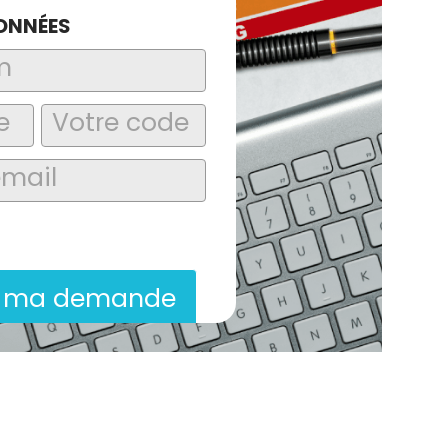
ONNÉES
laire, j’accepte que les informations
itées dans le cadre de la demande de
ion commerciale qui peut en découler.
r ma demande