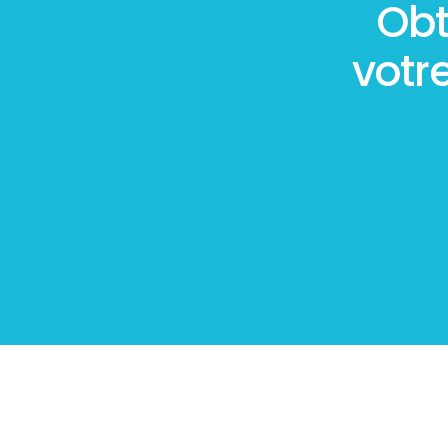
Obt
votr