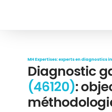
MH Expertises: experts en diagnostics i
Diagnostic g
(46120)
: objec
méthodologie,