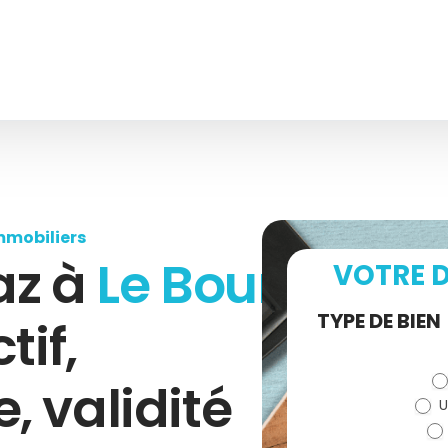
mmobiliers
az à
Le Bourg
VOTRE D
Demande
TYPE DE BIEN
tif,
de devis
 validité
U
(bloc)