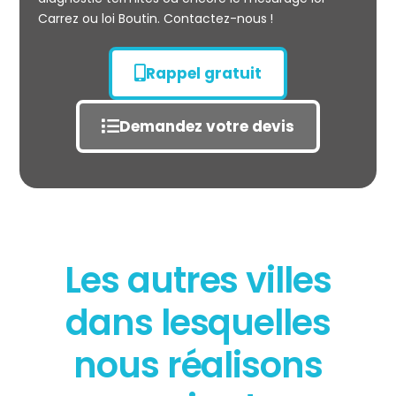
Carrez ou loi Boutin. Contactez-nous !
Rappel gratuit
Demandez votre devis
Les autres villes
dans lesquelles
État des risques
POLLUTION
nous réalisons