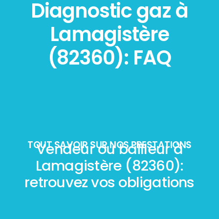
Diagnostic gaz à
Lamagistère
(82360): FAQ
TOUT SAVOIR SUR NOS PRESTATIONS
Vendeur ou bailleur à
Lamagistère (82360):
retrouvez vos obligations