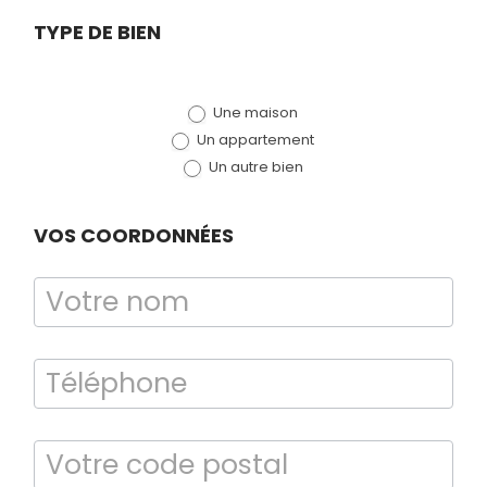
TERMITES
Demande
TYPE DE BIEN
de devis
Une maison
(bloc)
Un appartement
Un autre bien
VOS COORDONNÉES