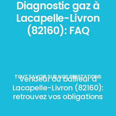
Diagnostic gaz à
Lacapelle-Livron
(82160): FAQ
TOUT SAVOIR SUR NOS PRESTATIONS
Vendeur ou bailleur à
Lacapelle-Livron (82160):
retrouvez vos obligations