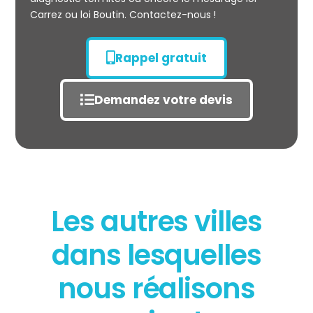
Carrez ou loi Boutin. Contactez-nous !
Rappel gratuit
Demandez votre devis
Les autres villes
dans lesquelles
État des risques
POLLUTION
nous réalisons