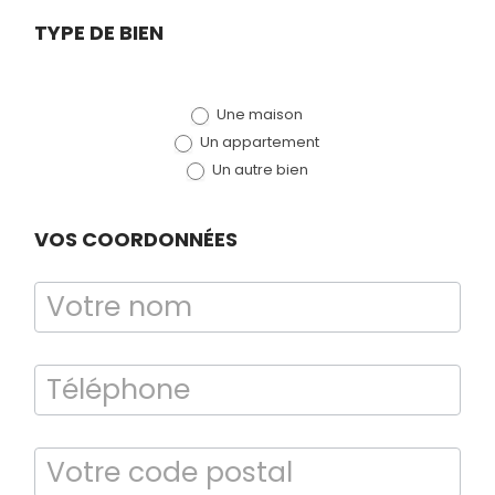
TERMITES
Demande
TYPE DE BIEN
de devis
Une maison
(bloc)
Un appartement
Un autre bien
VOS COORDONNÉES