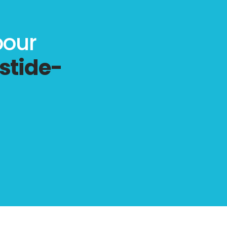
pour
stide-