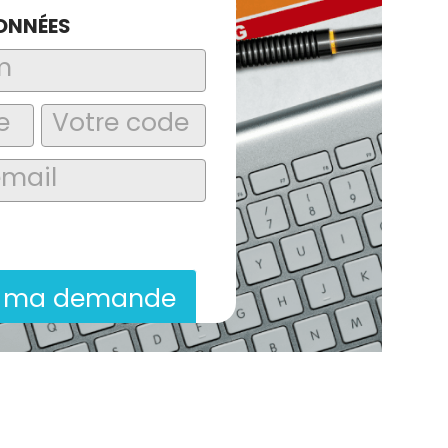
ONNÉES
laire, j’accepte que les informations
itées dans le cadre de la demande de
ion commerciale qui peut en découler.
r ma demande