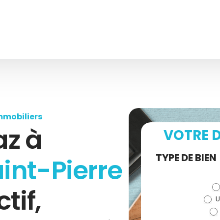
mmobiliers
az à
VOTRE D
Demande
TYPE DE BIEN
int-Pierre
de devis
ctif,
U
(bloc)