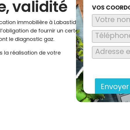
 validité
VOS COORD
cation immobilière à Labastide-
l’obligation de fournir un certain
nt le diagnostic gaz.
la réalisation de votre
En soumettant ce formu
saisies soient explo
contact et de la relat
Envoye