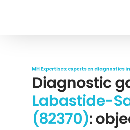
MH Expertises: experts en diagnostics i
Diagnostic g
Labastide-Sa
(82370)
: obje