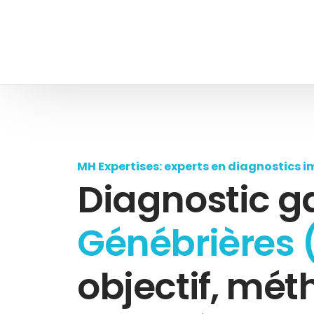
MH Expertises: experts en diagnostics i
Diagnostic g
Génébrières 
objectif, mét