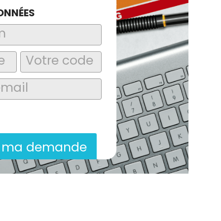
ONNÉES
laire, j’accepte que les informations
itées dans le cadre de la demande de
ion commerciale qui peut en découler.
r ma demande