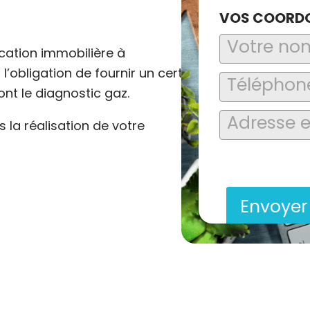
VOS COORD
cation immobilière à
l’obligation de fournir un certain
nt le diagnostic gaz.
la réalisation de votre
En soumettant ce formu
saisies soient explo
contact et de la relat
Envoye