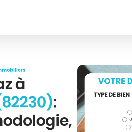
mmobiliers
az à
VOTRE D
Demande
TYPE DE BIEN
(82230)
:
de devis
hodologie,
U
(bloc)