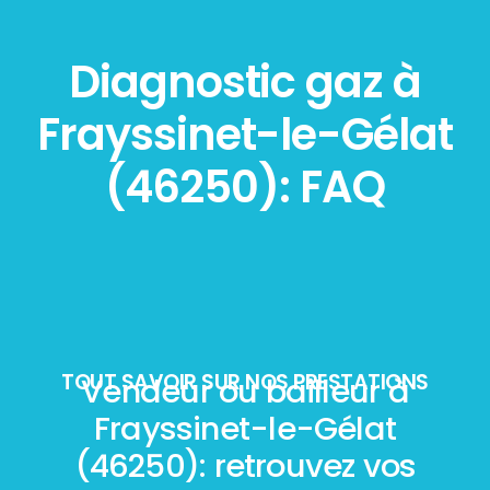
Diagnostic gaz à
Frayssinet-le-Gélat
(46250): FAQ
TOUT SAVOIR SUR NOS PRESTATIONS
Vendeur ou bailleur à
Frayssinet-le-Gélat
(46250): retrouvez vos