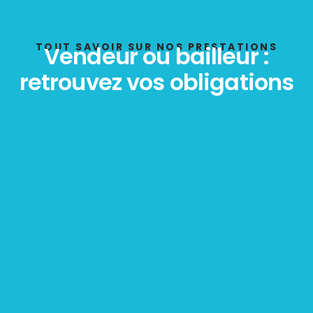
État des risques
POLLUTION
TOUT SAVOIR SUR NOS PRESTATIONS
Vendeur ou bailleur :
retrouvez vos obligations