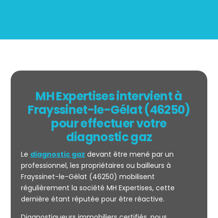
MH Expertises intervient à
Frayssinet-le-Gélat (46250)
pour effectuer votre
diagnostic gaz
Le
diagnostic gaz
devant être mené par un
professionnel, les propriétaires ou bailleurs à
Frayssinet-le-Gélat (46250) mobilisent
régulièrement la société MH Expertises, cette
Mesurage
dernière étant réputée pour être réactive.
CARREZ
Diagnostiqueurs immobiliers certifiés, nous