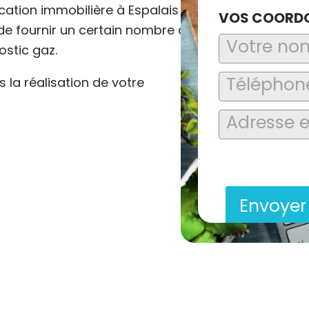
cation immobilière à Espalais
VOS COORD
n de fournir un certain nombre de
ostic gaz.
la réalisation de votre
En soumettant ce formu
saisies soient explo
contact et de la relat
Envoye