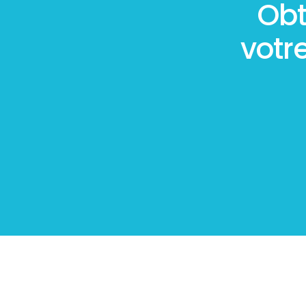
Obt
votr