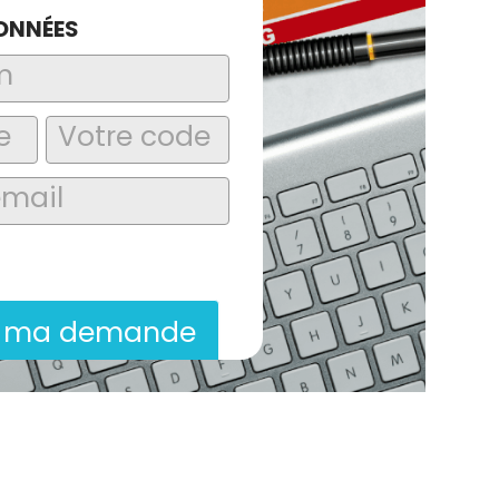
ONNÉES
laire, j’accepte que les informations
itées dans le cadre de la demande de
ion commerciale qui peut en découler.
r ma demande