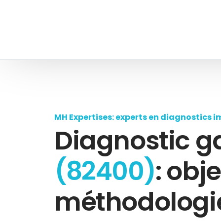
MH Expertises: experts en diagnostics i
Diagnostic g
(82400)
: obje
méthodologie,