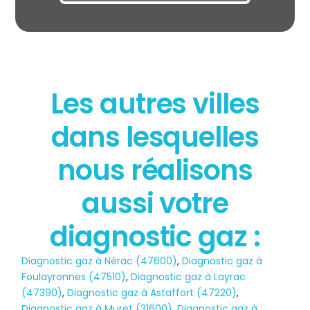
Les autres villes
dans lesquelles
État des risques
POLLUTION
nous réalisons
aussi votre
diagnostic gaz :
Diagnostic gaz à Nérac (47600)
,
Diagnostic gaz à
Foulayronnes (47510)
,
Diagnostic gaz à Layrac
(47390)
,
Diagnostic gaz à Astaffort (47220)
,
Diagnostic gaz à Muret (31600)
,
Diagnostic gaz à