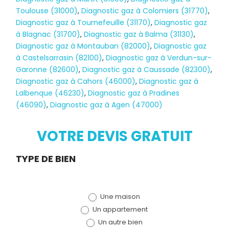
Toulouse (31000)
,
Diagnostic gaz à Colomiers (31770)
,
Diagnostic gaz à Tournefeuille (31170)
,
Diagnostic gaz
à Blagnac (31700)
,
Diagnostic gaz à Balma (31130)
,
Diagnostic gaz à Montauban (82000)
,
Diagnostic gaz
à Castelsarrasin (82100)
,
Diagnostic gaz à Verdun-sur-
Garonne (82600)
,
Diagnostic gaz à Caussade (82300)
,
Diagnostic gaz à Cahors (46000)
,
Diagnostic gaz à
Lalbenque (46230)
,
Diagnostic gaz à Pradines
(46090)
,
Diagnostic gaz à Agen (47000)
Diagnostic
VOTRE DEVIS GRATUIT
TERMITES
Demande
TYPE DE BIEN
de devis
Une maison
(bloc)
Un appartement
Un autre bien