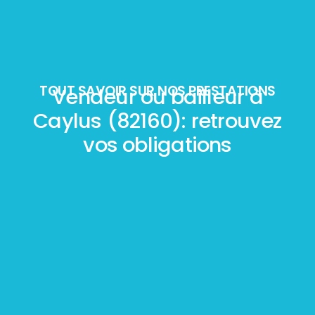
TOUT SAVOIR SUR NOS PRESTATIONS
Vendeur ou bailleur à
Caylus (82160): retrouvez
vos obligations