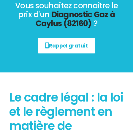
Vous souhaitez connaître le
prix d'un
Diagnostic Gaz à
Caylus (82160)
?
Rappel gratuit
Le cadre légal : la loi
et le règlement en
matière de