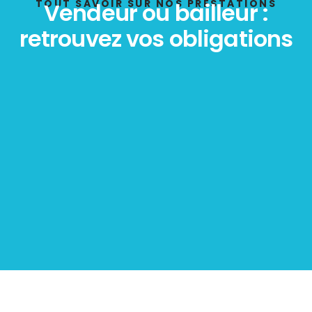
POLLUTION
TOUT SAVOIR SUR NOS PRESTATIONS
Vendeur ou bailleur :
retrouvez vos obligations
Diagnostic