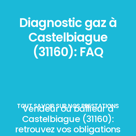
Diagnostic gaz à
Castelbiague
(31160): FAQ
TOUT SAVOIR SUR NOS PRESTATIONS
Vendeur ou bailleur à
Castelbiague (31160):
retrouvez vos obligations