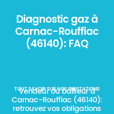
Diagnostic gaz à
Carnac-Rouffiac
(46140): FAQ
TOUT SAVOIR SUR NOS PRESTATIONS
Vendeur ou bailleur à
Carnac-Rouffiac (46140):
retrouvez vos obligations