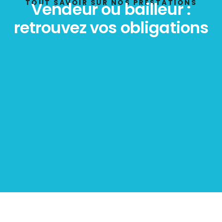
POLLUTION
TOUT SAVOIR SUR NOS PRESTATIONS
Vendeur ou bailleur :
retrouvez vos obligations
Diagnostic