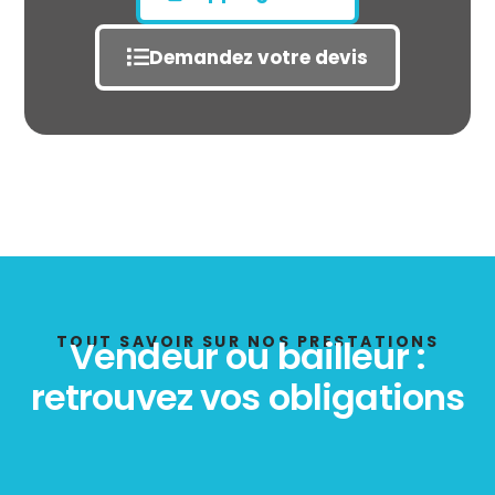
Demandez votre devis
État des risques
POLLUTION
TOUT SAVOIR SUR NOS PRESTATIONS
Vendeur ou bailleur :
retrouvez vos obligations