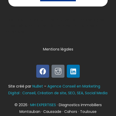
Lorem ipsum dolor sit amet, consectetur adipiscing elit.
Ut elit tellus, luctus nec ullamcorper mattis, pulvinar
dapibus leo.
Mentions légales
Bilan énergétique
Site créé par
NuBet
–
Agence Conseil en Marketing
DPE
Digital : Conseil, Création de site, SEO, SEA, Social Media
© 2026 ·
MH EXPERTISES
· Diagnostics immobiliers
Montauban · Caussade · Cahors · Toulouse