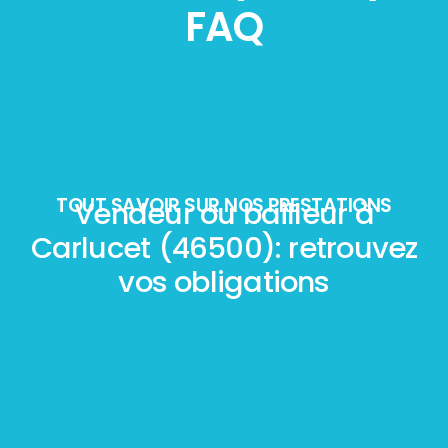
FAQ
TOUT SAVOIR SUR NOS PRESTATIONS
Vendeur ou bailleur à
Carlucet (46500): retrouvez
vos obligations