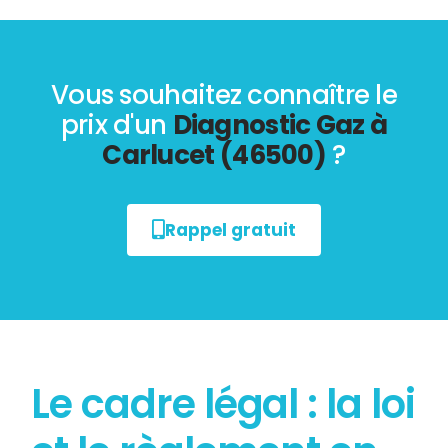
Vous souhaitez connaître le
prix d'un
Diagnostic Gaz à
Carlucet (46500)
?
Rappel gratuit
Le cadre légal : la loi