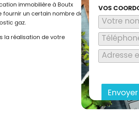
cation immobilière à Boutx
VOS COORD
 de fournir un certain nombre de
ostic gaz.
la réalisation de votre
En soumettant ce formu
saisies soient explo
contact et de la relat
Envoye