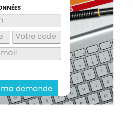
ONNÉES
laire, j’accepte que les informations
itées dans le cadre de la demande de
ion commerciale qui peut en découler.
r ma demande