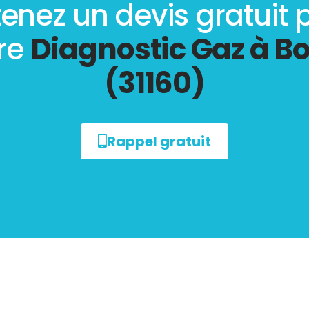
enez un devis gratuit 
re
Diagnostic Gaz à B
(31160)
Rappel gratuit