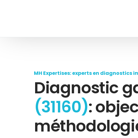
MH Expertises: experts en diagnostics i
Diagnostic g
(31160)
: objec
méthodologie,