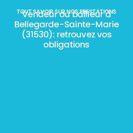
TOUT SAVOIR SUR NOS PRESTATIONS
Vendeur ou bailleur à
Bellegarde-Sainte-Marie
(31530): retrouvez vos
obligations