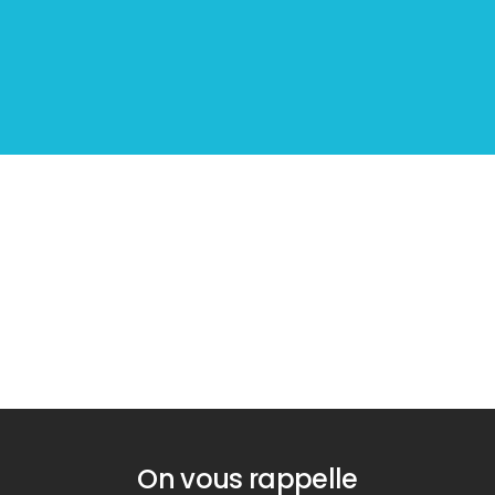
Diagnostic
Diagnostic
PLOMB
TERMITES
On vous rappelle