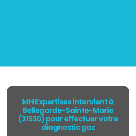
Mesurage
BOUTIN
MH Expertises intervient à
Bellegarde-Sainte-Marie
(31530) pour effectuer votre
diagnostic gaz