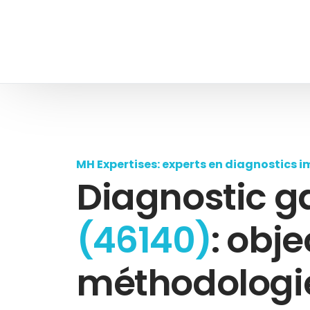
MH Expertises: experts en diagnostics i
Diagnostic g
(46140)
: objec
méthodologie,