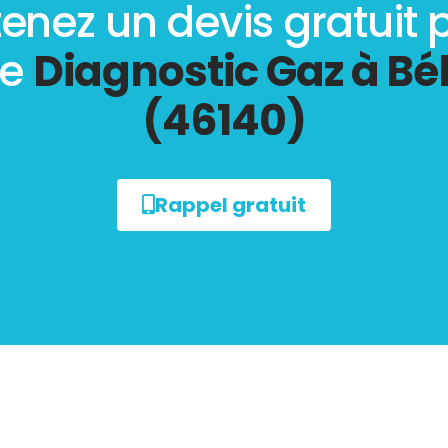
enez un devis gratuit 
re
Diagnostic Gaz à Bé
(46140)
Rappel gratuit