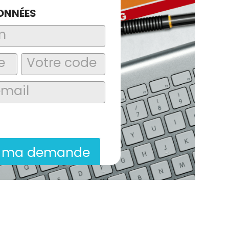
ONNÉES
laire, j’accepte que les informations
itées dans le cadre de la demande de
ion commerciale qui peut en découler.
r ma demande