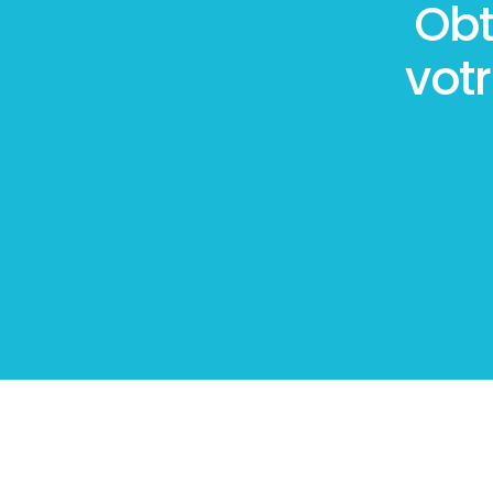
Obt
vot