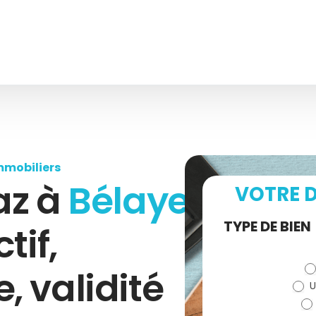
mmobiliers
az à
Bélaye
VOTRE D
Demande
TYPE DE BIEN
tif,
de devis
 validité
U
(bloc)