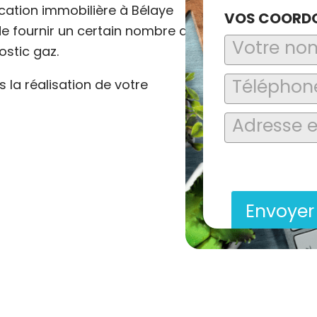
cation immobilière à Bélaye
VOS COORD
 de fournir un certain nombre de
ostic gaz.
la réalisation de votre
En soumettant ce formu
saisies soient explo
contact et de la relat
Envoye