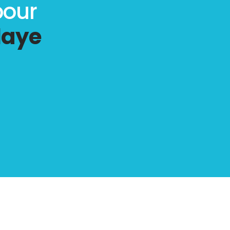
pour
laye