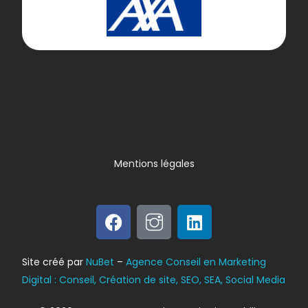
Lorem ipsum dolor sit amet, consectetur adipiscing elit.
Ut elit tellus, luctus nec ullamcorper mattis, pulvinar
dapibus leo.
Mentions légales
Bilan énergétique
Site créé par
NuBet
–
Agence Conseil en Marketing
DPE
Digital : Conseil, Création de site, SEO, SEA, Social Media