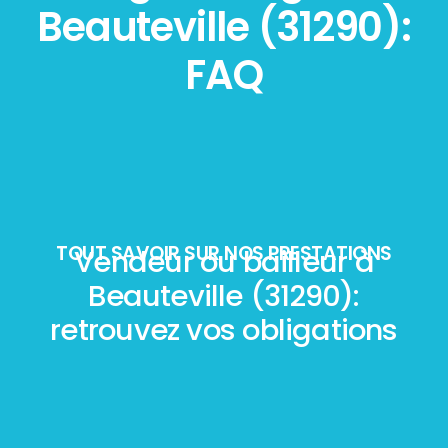
Beauteville (31290):
FAQ
TOUT SAVOIR SUR NOS PRESTATIONS
Vendeur ou bailleur à
Beauteville (31290):
retrouvez vos obligations