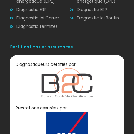
énergétique (DPE)
énergétique (DPE)
Diagnostic ERP
Diagnostic ERP
Diagnostic loi Carrez
Diagnostic loi Boutin
Diagnostic termites
Certifications et assurances
Diagnostiqueurs certifiés par
Diagnostic
Prestations assurées par
GAZ