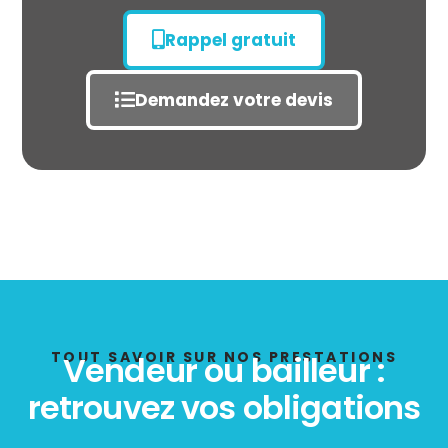
Rappel gratuit
Demandez votre devis
État des risques
POLLUTION
TOUT SAVOIR SUR NOS PRESTATIONS
Vendeur ou bailleur :
retrouvez vos obligations