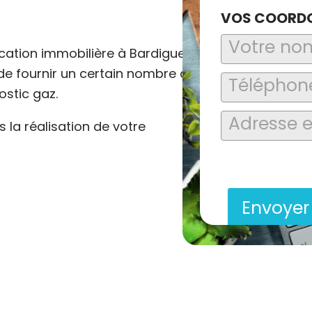
VOS COORD
ocation immobilière à Bardigues
n de fournir un certain nombre de
ostic gaz.
la réalisation de votre
En soumettant ce formu
saisies soient explo
contact et de la relat
Envoye