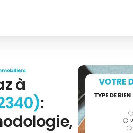
mmobiliers
az à
VOTRE D
Demande
TYPE DE BIEN
2340)
:
de devis
hodologie,
U
(bloc)