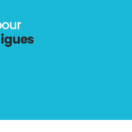
pour
digues