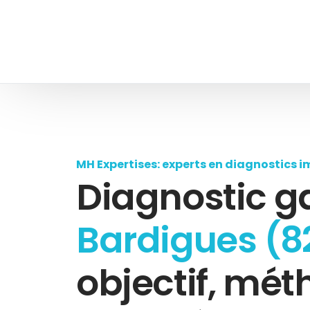
MH Expertises: experts en diagnostics i
Diagnostic g
Bardigues (8
objectif, mét