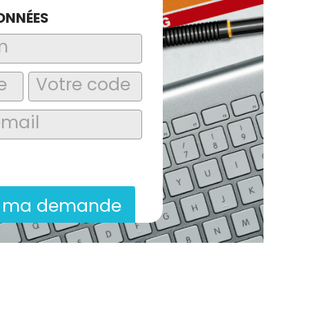
ONNÉES
laire, j’accepte que les informations
itées dans le cadre de la demande de
ion commerciale qui peut en découler.
r ma demande