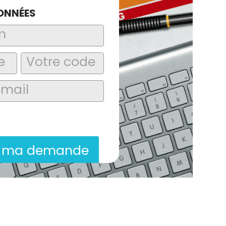
ONNÉES
laire, j’accepte que les informations
itées dans le cadre de la demande de
ion commerciale qui peut en découler.
r ma demande