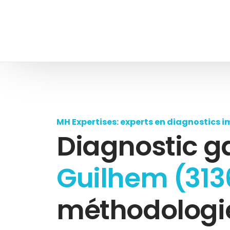
MH Expertises: experts en diagnostics i
Diagnostic g
Guilhem (313
méthodologie,