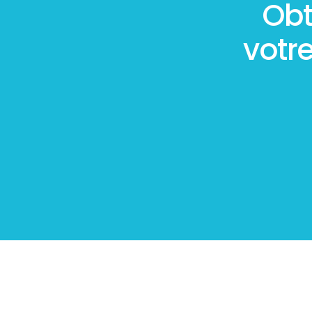
Obt
votr