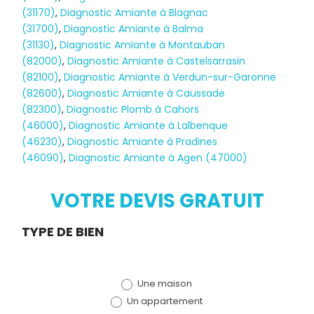
(31170)
,
Diagnostic Amiante à Blagnac
(31700)
,
Diagnostic Amiante à Balma
(31130)
,
Diagnostic Amiante à Montauban
(82000)
,
Diagnostic Amiante à Castelsarrasin
(82100)
,
Diagnostic Amiante à Verdun-sur-Garonne
(82600)
,
Diagnostic Amiante à Caussade
(82300)
,
Diagnostic Plomb à Cahors
(46000)
,
Diagnostic Amiante à Lalbenque
Diagnostic
(46230)
,
Diagnostic Amiante à Pradines
(46090)
,
Diagnostic Amiante à Agen (47000)
TERMITES
VOTRE DEVIS GRATUIT
Demande
TYPE DE BIEN
de devis
Une maison
(bloc)
Un appartement