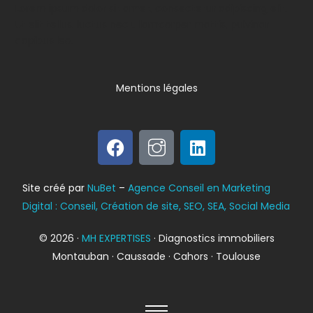
Lorem ipsum dolor sit amet, consectetur adipiscing elit.
Ut elit tellus, luctus nec ullamcorper mattis, pulvinar
dapibus leo.
Mentions légales
Bilan énergétique
Site créé par
NuBet
–
Agence Conseil en Marketing
DPE
Digital : Conseil, Création de site, SEO, SEA, Social Media
© 2026 ·
MH EXPERTISES
· Diagnostics immobiliers
Montauban · Caussade · Cahors · Toulouse