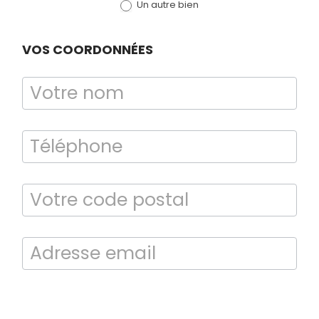
Un autre bien
VOS COORDONNÉES
Bilan énergétique
DPE
En soumettant ce formulaire, j’accepte que les informations saisies
soient exploitées dans le cadre de la demande de contact et de la
relation commerciale qui peut en découler.