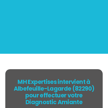
Mesurage
BOUTIN
MH Expertises intervient à
Albefeuille-Lagarde (82290)
pour effectuer votre
Diagnostic Amiante