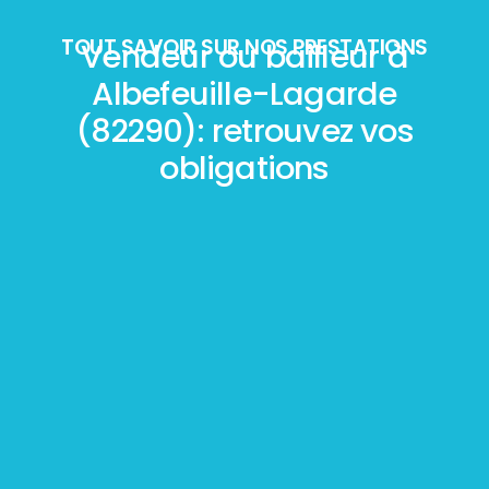
TOUT SAVOIR SUR NOS PRESTATIONS
Vendeur ou bailleur à
Albefeuille-Lagarde
(82290): retrouvez vos
obligations