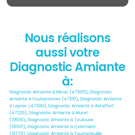
Nous réalisons
État des risques
aussi votre
POLLUTION
Diagnostic Amiante
à:
Diagnostic Aimante à Nérac (47600)
,
Diagnostic
Amiante à Foulayronnes (47510)
,
Diagnostic Amiante
à Layrac (47390)
,
Diagnostic Amiante à Astaffort
(47220)
,
Diagnostic Amiante à Muret
(31600)
,
Diagnostic Amiante à Toulouse
(31000)
,
Diagnostic Amiante à Colomiers
(31770)
,
Diagnostic Amiante à Tournefeuille