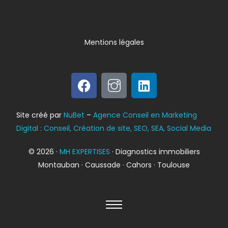
dapibus leo.
Mentions légales
Bilan énergétique
Site créé par
NuBet
–
Agence Conseil en Marketing
DPE
Digital : Conseil, Création de site, SEO, SEA, Social Media
© 2026 ·
MH EXPERTISES
· Diagnostics immobiliers
Montauban · Caussade · Cahors · Toulouse