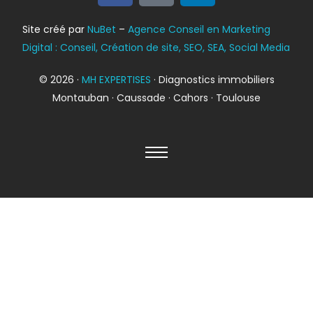
Bilan énergétique
Site créé par
NuBet
–
Agence Conseil en Marketing
DPE
Digital : Conseil, Création de site, SEO, SEA, Social Media
© 2026 ·
MH EXPERTISES
· Diagnostics immobiliers
Montauban · Caussade · Cahors · Toulouse